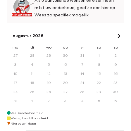
m.b.t. uw onderhoud, geef ze dan hier op.
Wees zo specifiek mogelijk.
augustus 2026
ma
di
wo
do
vr
za
zo
27
28
29
30
31
1
2
3
4
5
6
7
8
9
10
11
12
13
14
15
16
17
18
19
20
21
22
23
24
25
26
27
28
29
30
31
1
2
3
4
5
6
Veel beschikbaarheid
Weinig beschikbaarheid
Niet beschikbaar