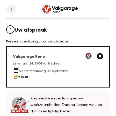
Vakgarage
Reno
Uw afspraak
1
Kies een vestiging voor de afspraak
Vakgarage
Reno
Lelystraat 24
,
3364 AJ
Sliedrecht
Vanaf
maandag 07 september
9.8
/10
Kies eerst een vestiging en uw
werkzaamheden. Daarna kunnen we een
datum en tijdstip kiezen.