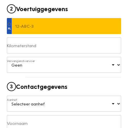
Voertuiggegevens
2
Kilometerstand
Vervangend vervoer
Contactgegevens
3
Aanhef
Voornaam