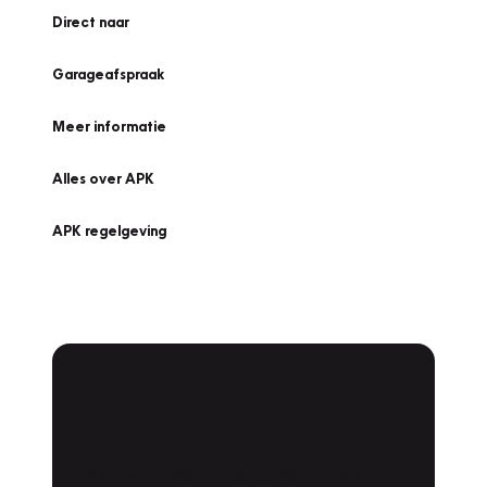
Direct naar
Garageafspraak
Meer informatie
Alles over APK
APK regelgeving
APK Keuring bij
Vakgarage!
Is het weer tijd voor de jaarlijkse APK? Ga