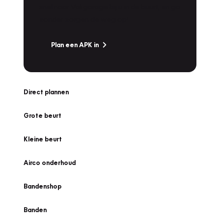
snel naar Vakgarage bij u in de buurt, en ga
zonder zorgen de weg op!
Plan een APK in
Direct plannen
Grote beurt
Kleine beurt
Airco onderhoud
Bandenshop
Banden