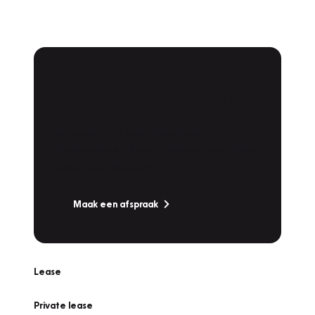
Plan een
Werkplaatsafspraak
Is uw auto toe aan Onderhoud,
Bandenwissel of een Vakantiecheck? Plan
online een afspraak!
Maak een afspraak
Lease
Private lease