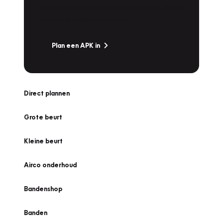
snel naar Vakgarage bij u in de buurt, en ga
zonder zorgen de weg op!
Plan een APK in
Direct plannen
Grote beurt
Kleine beurt
Airco onderhoud
Bandenshop
Banden