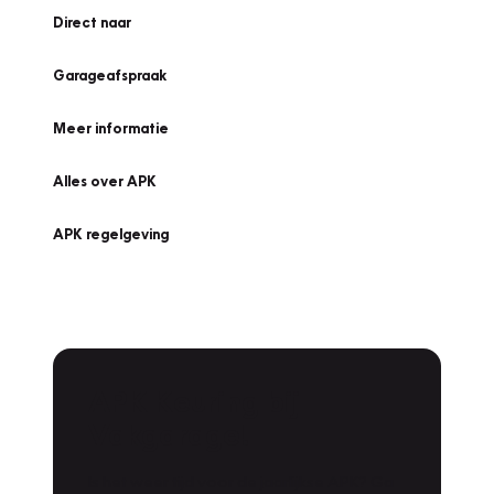
Direct naar
Garageafspraak
Meer informatie
Alles over APK
APK regelgeving
APK Keuring bij
Vakgarage!
Is het weer tijd voor de jaarlijkse APK? Ga