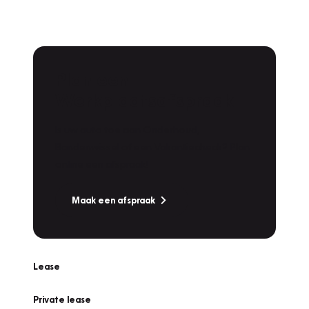
Plan een
Werkplaatsafspraak
Is uw auto toe aan Onderhoud,
Bandenwissel of een Vakantiecheck? Plan
online een afspraak!
Maak een afspraak
Lease
Private lease