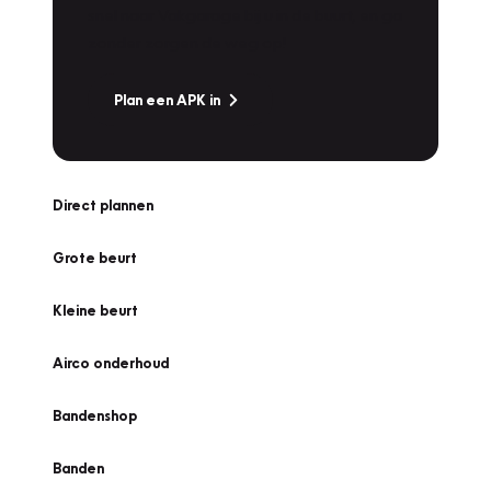
snel naar Vakgarage bij u in de buurt, en ga
zonder zorgen de weg op!
Plan een APK in
Direct plannen
Grote beurt
Kleine beurt
Airco onderhoud
Bandenshop
Banden