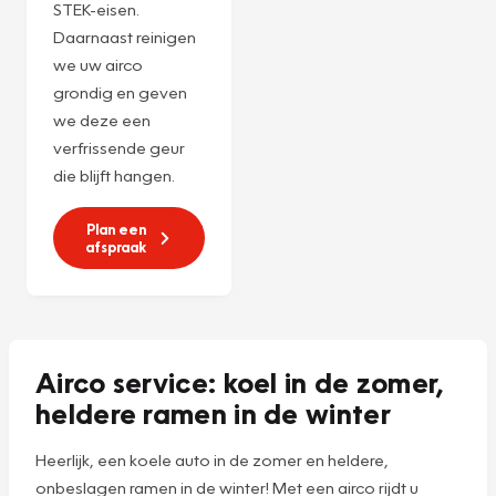
Servicebeurt
r1234yf
Ervaar de ultieme
verwennerij voor
uw airco met onze
Combi-servicebeurt
voor
€ 225,-***
! We
vullen het
koudemiddel bij en
recyclen het
volgens de officiële
STEK-eisen.
Daarnaast reinigen
we uw airco
grondig en geven