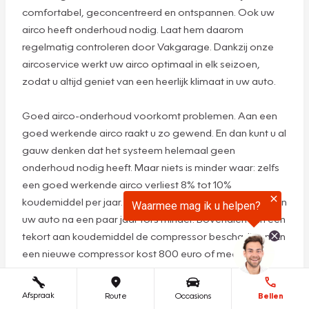
we deze een
verfrissende geur
die blijft hangen.
Plan een
afspraak
Airco service: koel in de zomer,
heldere ramen in de winter
Heerlijk, een koele auto in de zomer en heldere,
onbeslagen ramen in de winter! Met een airco rijdt u
comfortabel, geconcentreerd en ontspannen. Ook uw
airco heeft onderhoud nodig. Laat hem daarom
regelmatig controleren door Vakgarage. Dankzij onze
Afspraak
Route
Occasions
Bellen