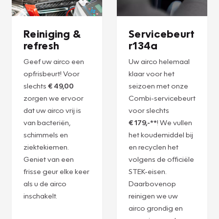
Reiniging &
Servicebeurt
refresh
r134a
Geef uw airco een
Uw airco helemaal
opfrisbeurt! Voor
klaar voor het
slechts
€ 49,00
seizoen met onze
zorgen we ervoor
Combi-servicebeurt
dat uw airco vrij is
voor slechts
van bacteriën,
€ 179,-**
! We vullen
schimmels en
het koudemiddel bij
ziektekiemen.
en recyclen het
Geniet van een
volgens de officiële
frisse geur elke keer
STEK-eisen.
als u de airco
Daarbovenop
inschakelt.
reinigen we uw
airco grondig en