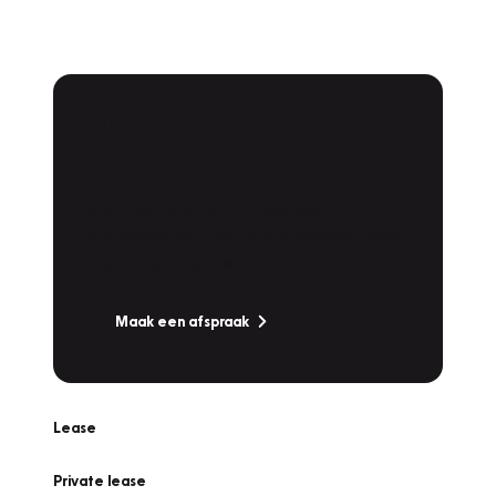
Plan een
Werkplaatsafspraak
Is uw auto toe aan Onderhoud,
Bandenwissel of een Vakantiecheck? Plan
online een afspraak!
Maak een afspraak
Lease
Private lease