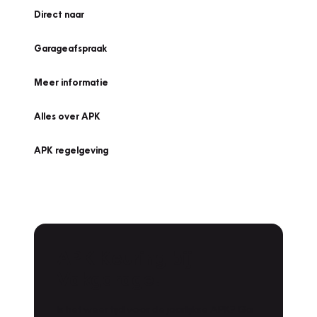
Direct naar
Garageafspraak
Meer informatie
Alles over APK
APK regelgeving
APK Keuring bij
Vakgarage!
Is het weer tijd voor de jaarlijkse APK? Ga