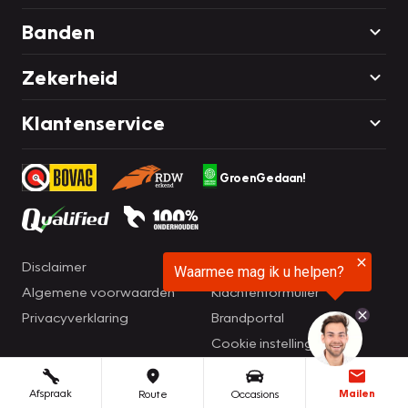
Banden
Zekerheid
Klantenservice
GroenGedaan!
Disclaimer
Cookie statement
Algemene voorwaarden
Klachtenformulier
Privacyverklaring
Brandportal
Cookie instellingen
Afspraak
Mailen
Route
Occasions