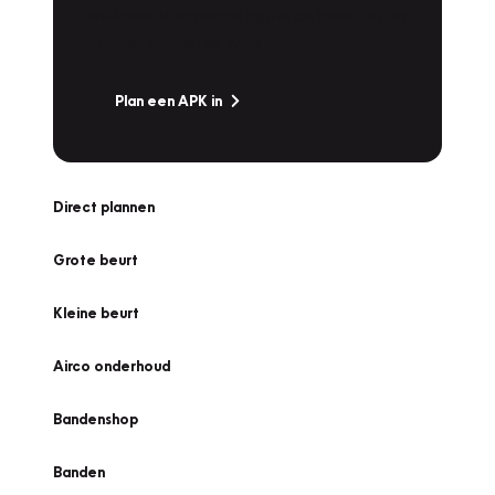
snel naar Vakgarage bij u in de buurt, en ga
zonder zorgen de weg op!
Plan een APK in
Direct plannen
Grote beurt
Kleine beurt
Airco onderhoud
Bandenshop
Banden