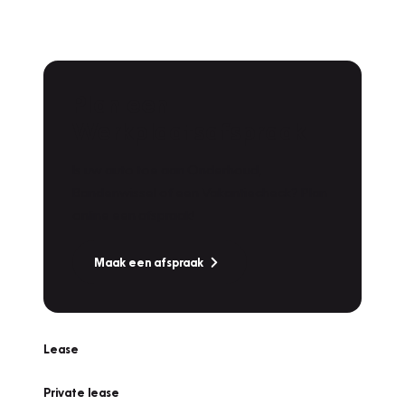
Plan een
Werkplaatsafspraak
Is uw auto toe aan Onderhoud,
Bandenwissel of een Vakantiecheck? Plan
online een afspraak!
Maak een afspraak
Lease
Private lease