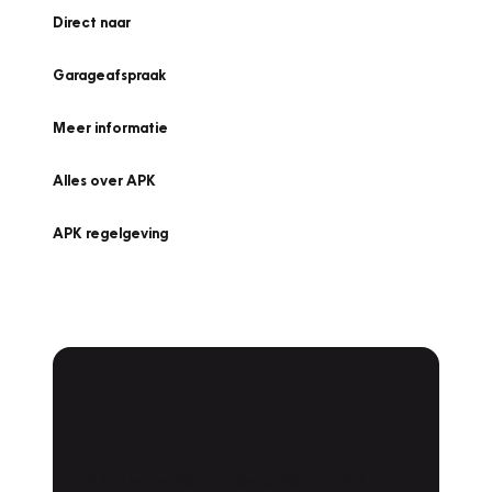
Direct naar
Garageafspraak
Meer informatie
Alles over APK
APK regelgeving
APK Keuring bij
Vakgarage!
Is het weer tijd voor de jaarlijkse APK? Ga