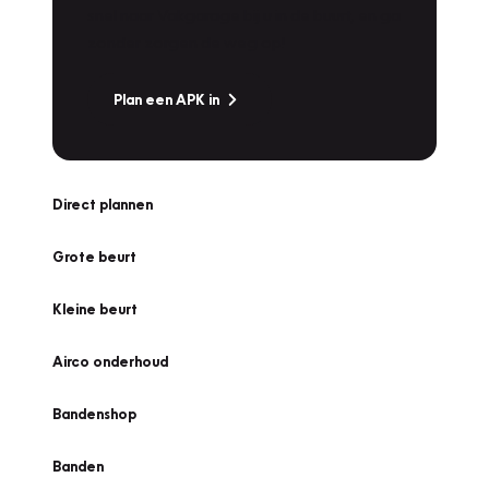
snel naar Vakgarage bij u in de buurt, en ga
zonder zorgen de weg op!
Plan een APK in
Direct plannen
Grote beurt
Kleine beurt
Airco onderhoud
Bandenshop
Banden