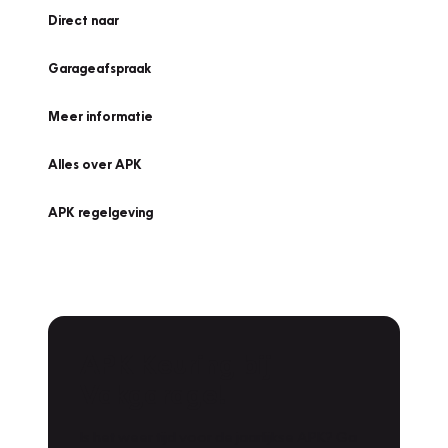
Direct naar
Garageafspraak
Meer informatie
Alles over APK
APK regelgeving
APK Keuring bij
Vakgarage!
Is het weer tijd voor de jaarlijkse APK? Ga