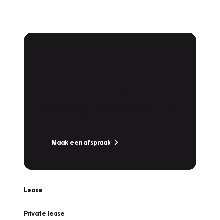
Plan een
Werkplaatsafspraak
Is uw auto toe aan Onderhoud,
Bandenwissel of een Vakantiecheck? Plan
online een afspraak!
Maak een afspraak
Lease
Private lease