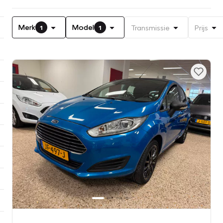
Merk
Model
Transmissie
Prijs
1
1