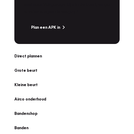
snel naar Vakgarage bij u in de buurt, en ga
zonder zorgen de weg op!
Plan een APK in
Direct plannen
Grote beurt
Kleine beurt
Airco onderhoud
Bandenshop
Banden