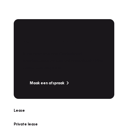
Plan een
Werkplaatsafspraak
Is uw auto toe aan Onderhoud,
Bandenwissel of een Vakantiecheck? Plan
online een afspraak!
Maak een afspraak
Lease
Private lease