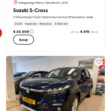
Vakgarage Reno
| Sliedrecht (ZH)
Suzuki S-Cross
1.4 Boosterjet Style Hybrid Automaat |Panorama-dak| Carplay| 10 jaar garantie!
2025
Hybride - Benzine
3.630 km
€ 34.999
€ 415
of v.a.
/mnd
Bekijk