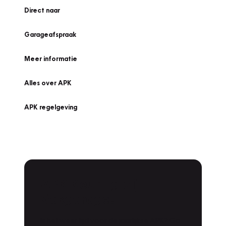
Direct naar
Garageafspraak
Meer informatie
Alles over APK
APK regelgeving
APK Keuring bij
Vakgarage!
Is het weer tijd voor de jaarlijkse APK? Ga