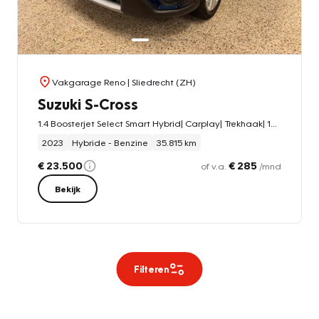
Vakgarage Reno
| Sliedrecht (ZH)
Suzuki S-Cross
1.4 Boosterjet Select Smart Hybrid| Carplay| Trekhaak| 10 jaar garantie!
2023
Hybride - Benzine
35.815 km
€ 23.500
€ 285
of v.a.
/mnd
Bekijk
Filteren