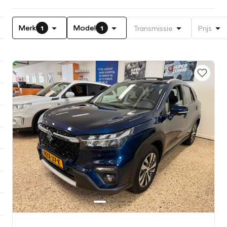
Merk
Model
Transmissie
Prijs
1
1