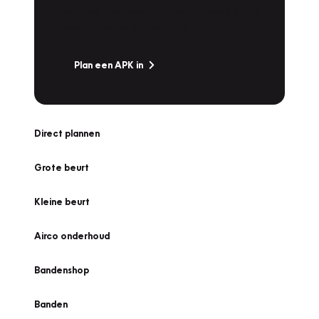
snel naar Vakgarage bij u in de buurt, en ga
zonder zorgen de weg op!
Plan een APK in
Direct plannen
Grote beurt
Kleine beurt
Airco onderhoud
Bandenshop
Banden