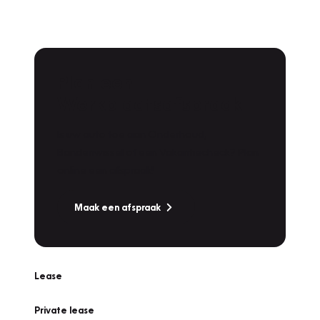
Plan een
Werkplaatsafspraak
Is uw auto toe aan Onderhoud,
Bandenwissel of een Vakantiecheck? Plan
online een afspraak!
Maak een afspraak
Lease
Private lease