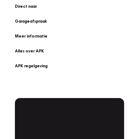
Direct naar
Garageafspraak
Meer informatie
Alles over APK
APK regelgeving
APK Keuring bij
Vakgarage!
Is het weer tijd voor de jaarlijkse APK? Ga