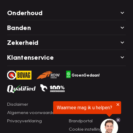
Onderhoud
Banden
Zekerheid
Klantenservice
GroenGedaan!
Disclaimer
Cookie statement
Algemene voorwaarden
Klachtenformulier
Privacyverklaring
Brandportal
Cookie instellingen