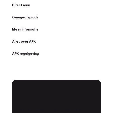
Direct naar
Garageafspraak
Meer informatie
Alles over APK
APK regelgeving
APK Keuring bij
Vakgarage!
Is het weer tijd voor de jaarlijkse APK? Ga