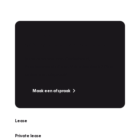
Plan een
Werkplaatsafspraak
Is uw auto toe aan Onderhoud,
Bandenwissel of een Vakantiecheck? Plan
online een afspraak!
Maak een afspraak
Lease
Private lease