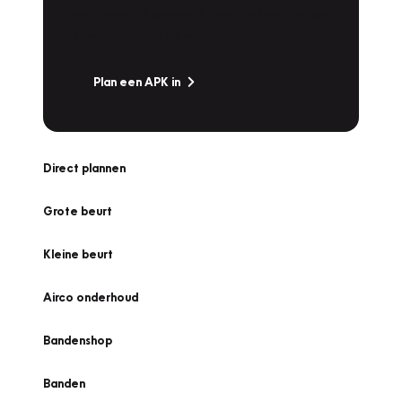
snel naar Vakgarage bij u in de buurt, en ga
zonder zorgen de weg op!
Plan een APK in
Direct plannen
Grote beurt
Kleine beurt
Airco onderhoud
Bandenshop
Banden